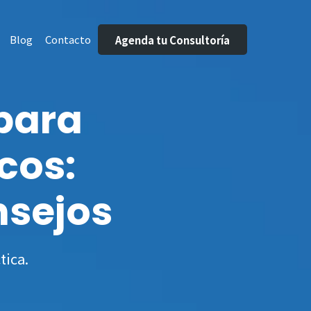
Blog
Contacto
Agenda tu Consultoría
para
cos:
nsejos
tica.