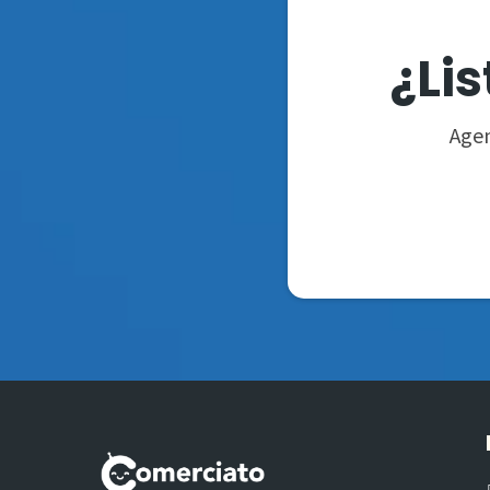
¿Li
Agen