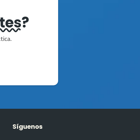
tes
?
tica.
Síguenos