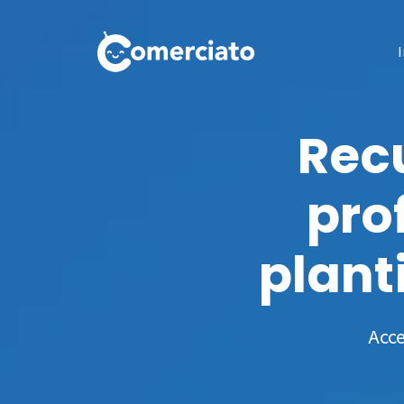
I
Rec
pro
plant
Acce